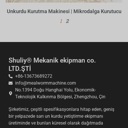
Unkurdu Kurutma Makinesi | Mikrodalga Kurutucu
1
2
Shuliy® Mekanik ekipman co.
LTD.ŞTİ
+86-13673689272
Whatsapp
info@mealwormmachine.com
No.1394 Doğu Hanghai Yolu, Ekonomik-
Email
Teknolojik Kalkınma Bölgesi, Zhengzhou, Çin
Wechat
Şirketimiz, çeşitli spesifikasyonlara hitap eden, geniş
bir yelpazede sarı un kurdu yetiştirme ekipmanı
Chat
üretiminde ve bunları küresel olarak dağıtmada