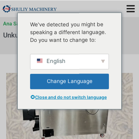
Ana Sayfa
»
Mealworm Ayırıcı Makinesi
We've detected you might be
speaking a different language.
Unkurdu Ayırıcı Makinası
Do you want to change to:
English
Change Language
Close and do not switch language