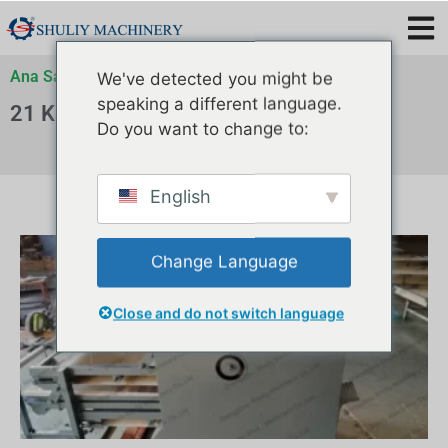
Ana Sayfa
»
Arşivler
»
Arşivler
»
Arşivler
We've detected you might be
speaking a different language.
21 Kasım 2023
Do you want to change to:
English
Change Language
Close and do not switch language