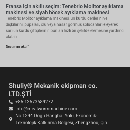
Fransa için akıllı seçim: Tenebrio Molitor ayıklama
makinesi ve siyah böcek ayıklama makinesi
Tenebrio Molitor ayıklama makinesi, un kurdu derilerini ve
dışkılarını, pupaları, ölü veya hasar görmüş solucanları eleyerek
sarı un kurdu çiftçilerinin bunları hızlı bir şekilde elemesine yardımcı
olabilir.
Devamını oku "
Shuliy® Mekanik ekipman co.
LTD.ŞTİ
+86-13673689272
info@mealwormmachine.com
No.1394 Doğu Hanghai Yolu, Ekonomik-
Teknolojik Kalkınma Bölgesi, Zhengzhou, Çin