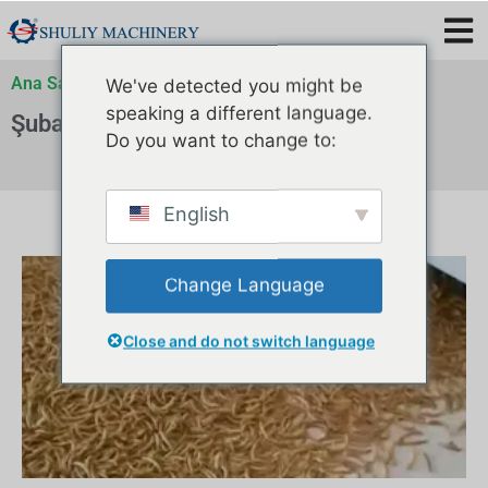
Ana Sayfa
»
Arşivler
»
Arşivler
We've detected you might be
speaking a different language.
Şubat 2025
Do you want to change to:
English
Change Language
Close and do not switch language