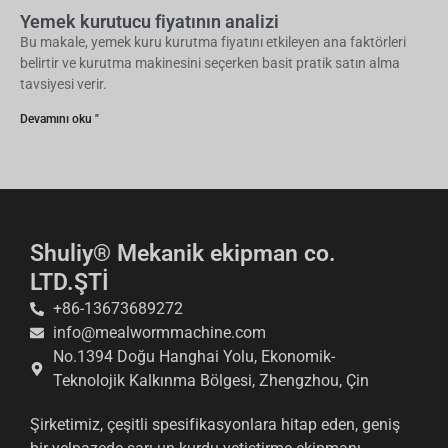
Yemek kurutucu fiyatının analizi
Bu makale, yemek kuru kurutma fiyatını etkileyen ana faktörleri
belirtir ve kurutma makinesini seçerken basit pratik satın alma
tavsiyesi verir.
Devamını oku "
Shuliy® Mekanik ekipman co.
LTD.ŞTİ
+86-13673689272
info@mealwormmachine.com
No.1394 Doğu Hanghai Yolu, Ekonomik-
Teknolojik Kalkınma Bölgesi, Zhengzhou, Çin
Şirketimiz, çeşitli spesifikasyonlara hitap eden, geniş