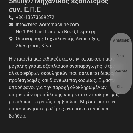
Shuliy® Μηχανικός εξοπλισμός
συν. Ε.Π.Ε
+86-13673689272
info@mealwormmachine.com
No.1394 East Hanghai Road, Περιοχή
Οικονομικής-Τεχνολογικής Ανάπτυξης,
Whatsapp
Zhengzhou, Κίνα
Email
Η εταιρεία μας ειδικεύεται στην κατασκευή μιας
μεγάλης γκάμα εξοπλισμού αναπαραγωγής κίτρινων
Wechat
αλευροφόρων σκουληκιών, που καλύπτει διάφορες
προδιαγραφές και διανέμει παγκοσμίως. Είμαστε
Chat
υπερήφανοι για την παροχή ολοκληρωμένων
υπηρεσιών προπώλησης και μετά την πώληση, μαζί
με ειδικές τεχνικές συμβουλές. Μη διστάσετε να
επικοινωνήσετε μαζί μας ανά πάσα στιγμή για
βοήθεια.