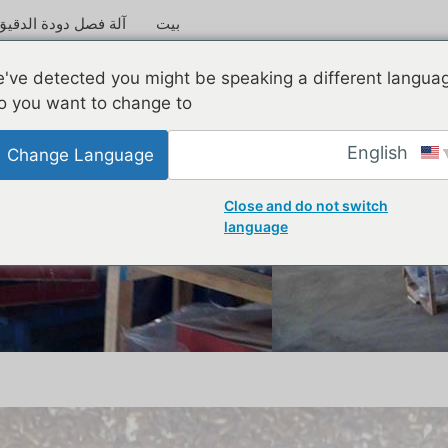
بيت
آلة فصل دودة الدقيق
've detected you might be speaking a different langua
o you want to change to:
English
Change Language
Close and do not switch
language