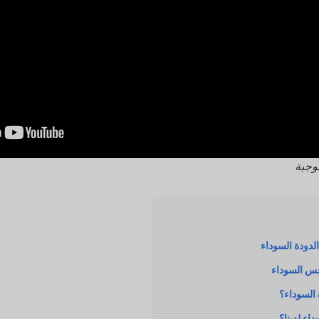
وجبة
لدودة السوداء
فس السوداء
السوداء؟
اء لدينا؟