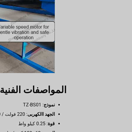
المواصفات الفنية
نموذج
: TZ-BS01
الجهد االكهربى
: 220 فولت / 50 هرتز (قابل للتخصيص)
قوة
: 0.25 كيلو واط