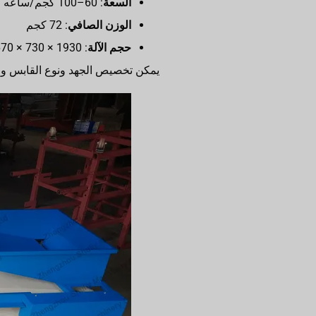
السعة
: 60–100 كجم/ساعه
الوزن الصافي
: 72 كجم
حجم الآلة
: 1930 × 730 × 670 ملم
يمكن تخصيص الجهد ونوع القابس وفق