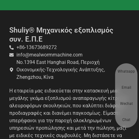
Shuliy® Μηχανικός εξοπλισμός
συν. Ε.Π.Ε
+86-13673689272
info@mealwormmachine.com
No.1394 East Hanghai Road, Περιοχή
Οικονομικής-Τεχνολογικής Ανάπτυξης,
Whatsapp
Zhengzhou, Κίνα
Email
Η εταιρεία μας ειδικεύεται στην κατασκευή μιας
μεγάλης γκάμα εξοπλισμού αναπαραγωγής κίτρινων
Wechat
αλευροφόρων σκουληκιών, που καλύπτει διάφορες
προδιαγραφές και διανέμει παγκοσμίως. Είμαστε
Chat
υπερήφανοι για την παροχή ολοκληρωμένων
υπηρεσιών προπώλησης και μετά την πώληση, μαζί
με ειδικές τεχνικές συμβουλές. Μη διστάσετε να