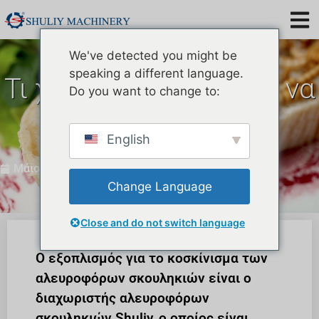
We've detected you might be
speaking a different language.
Τι χρησιμοποιείτε για να
Do you want to change to:
κοσκινίσετε τους
αλευροσκούληκες;
English
Μάιος 23, 2024
Change Language
Close and do not switch language
Ο εξοπλισμός για το κοσκίνισμα των
αλευροφόρων σκουληκιών είναι ο
διαχωριστής αλευροφόρων
σκουληκιών Shuliy, ο οποίος είναι