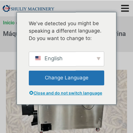
Inicio
»
Máquina separadora de gusanos de harina
We've detected you might be
speaking a different language.
Máquina separadora de gusanos de harina
Do you want to change to:
English
Change Language
Close and do not switch language