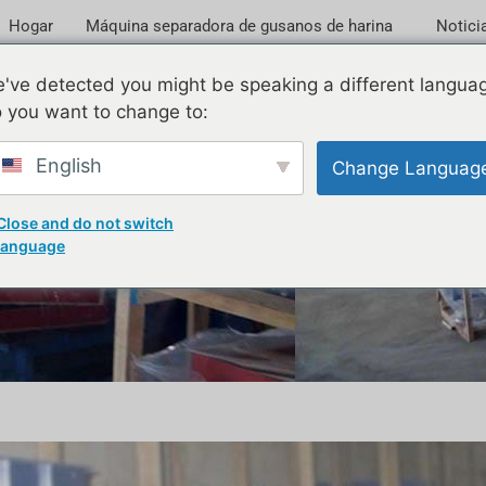
Hogar
Máquina separadora de gusanos de harina
Notici
 gusanos de harina vivos y
've detected you might be speaking a different langua
 you want to change to:
English
Change Languag
Close and do not switch
language