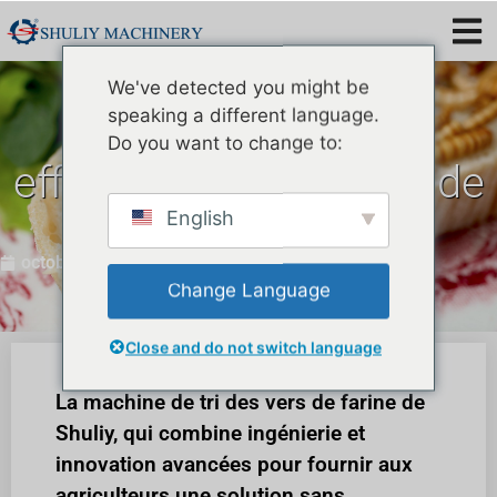
We've detected you might be
speaking a different language.
Comment trier
Do you want to change to:
efficacement les vers de
farine jaunes ?
English
octobre 24, 2023
Change Language
Close and do not switch language
La machine de tri des vers de farine de
Shuliy, qui combine ingénierie et
innovation avancées pour fournir aux
agriculteurs une solution sans