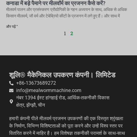
कनाडा में बड़े पैमाने पर मीलवॉर्म का प्रजनन कैसे करें?
मीलवर्म पालन और प्रसंस्करण प्रौद्योगिकी के गहन अध्ययन के साथ, अधिक से अधिक
किसान मीलवर्म, जौ वर्म और टेबेब्रियो कीटों के प्रजनन में लगे हुए हैं। और साथ में
और पढ़ें "
1
2
शूलि® मैकेनिकल उपकरण कंपनी। लिमिटेड
+86-13673689272
info@mealwormmachine.com
नंबर 1394 ईस्ट हांगहाई रोड, आर्थिक-तकनीकी विकास
क्षेत्र, झेंग्झौ, चीन
हमारी कंपनी पीले मीलवर्म प्रजनन उपकरणों की एक विस्तृत श्रृंखला
के निर्माण, विभिन्न विशिष्टताओं को पूरा करने और उन्हें विश्व स्तर पर
वितरित करने में माहिर है। हम विशेषज्ञ तकनीकी परामर्श के साथ-साथ