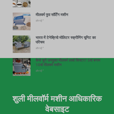
मीलवर्म पुपा सॉर्टिंग मशीन
और पढ़ें "
भारत में टेनेब्रियो मोलिटर स्क्रीनिंग यूनिट का
परिचय
और पढ़ें "
कैसे चुनें उपयुक्त मीलवर्म लार्वा सिफ्टर? 5वां बनाम
10वां मीलवर्म मशीन
और पढ़ें "
शुली मीलवॉर्म मशीन आधिकारिक
वेबसाइट