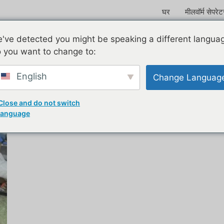
घर
मीलवॉर्म सेपरे
24 के लिए अभिलेख
've detected you might be speaking a different langua
 you want to change to:
English
Change Languag
Close and do not switch
language