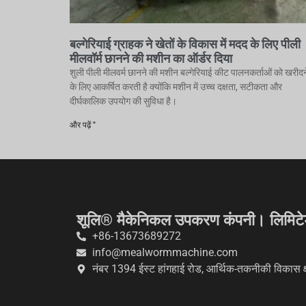
बल्गेरियाई ग्राहक ने खेतों के विकास में मदद के लिए पीली
मीलवॉर्म छानने की मशीन का ऑर्डर दिया
शुली पीली मीलवर्म छानने की मशीन बल्गेरियाई कीट पालनकर्ताओं को खरीदन
के लिए आकर्षित करती है क्योंकि मशीन में उच्च दक्षता, सटीकता और
दीर्घकालिक उपयोग की सुविधा है।
और पढ़ें "
शूलि® मैकेनिकल उपकरण कंपनी। लिमिट
+86-13673689272
info@mealwormmachine.com
नंबर 1394 ईस्ट हांगहाई रोड, आर्थिक-तकनीकी विकास क्षेत