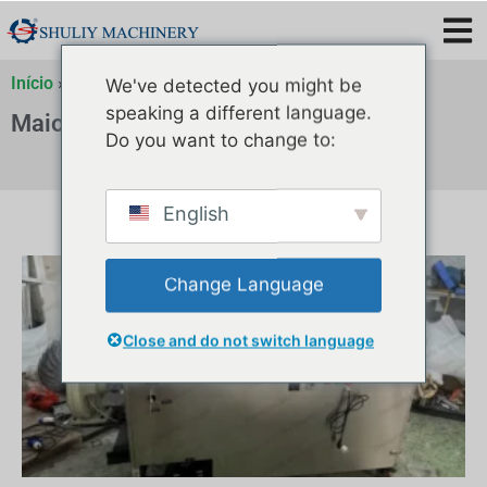
Início
»
Arquivo de
»
Arquivo de
»
Arquivo de
We've detected you might be
speaking a different language.
Maio 29, 2024
Do you want to change to:
English
Change Language
Close and do not switch language