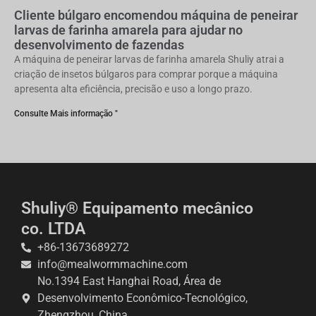
Cliente búlgaro encomendou máquina de peneirar
larvas de farinha amarela para ajudar no
desenvolvimento de fazendas
A máquina de peneirar larvas de farinha amarela Shuliy atrai a
criação de insetos búlgaros para comprar porque a máquina
apresenta alta eficiência, precisão e uso a longo prazo.
Consulte Mais informação "
Shuliy® Equipamento mecânico
co. LTDA
+86-13673689272
info@mealwormmachine.com
No.1394 East Hanghai Road, Área de
Desenvolvimento Econômico-Tecnológico,
Zhengzhou, China