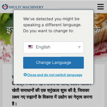
We've detected you might be
speaking a different language.
इस वर्ष आप मीलवर्म पालन के
Do you want to change to:
सर्वोत्तम समाधान पढ़ेंगे
English
30 जनवरी 2024
Change Language
Close and do not switch language
शुली ने कीट प्रजनन उपकरण अनुसंधान और विकास
के क्षेत्र में अपने गहन संचय के साथ, पेशेवर मीलवर्म
खेती समाधानों की एक श्रृंखला शुरू की है, जिसका
लक्ष्य नए रुझानों के विकास में उद्योग का नेतृत्व करना
है।