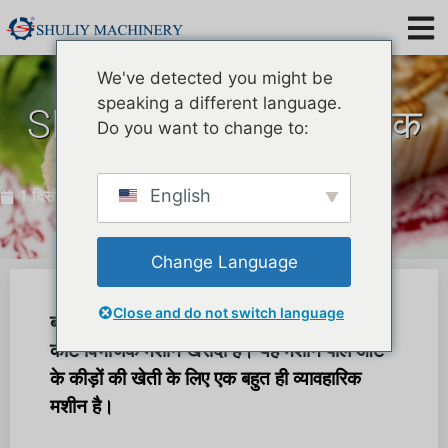
We've detected you might be
speaking a different language.
SL-5 मीलवॉर्म कीट विभाजक
Do you want to change to:
मशीन जर्मनी को बेची गई
English
1 दिसंबर 2022
Change Language
Close and do not switch language
बधाई हो! जर्मनी के एक ग्राहक ने शूली पीली मीलवर्म
कीट विभाजक मशीन खरीदी है। यह मशीन पीले आटे
के कीड़ों की खेती के लिए एक बहुत ही व्यावहारिक
मशीन है।