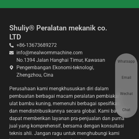
Shuliy® Peralatan mekanik co.
LTD
+86-13673689272
info@mealwormmachine.com
No.1394 Jalan Hanghai Timur, Kawasan
Whatsapp
Pengembangan Ekonomi-teknologi,
Zhengzhou, Cina
Email
Perusahaan kami mengkhususkan diri dalam
Wechat
pembuatan berbagai macam peralatan pembiakan
ulat bambu kuning, memenuhi berbagai spesifikasi,
Chat
dan mendistribusikannya secara global. Kami bangga
dapat memberikan layanan pra-penjualan dan purna
jual yang komprehensif, bersama dengan konsultasi
teknis ahli. Jangan ragu untuk menghubungi kami