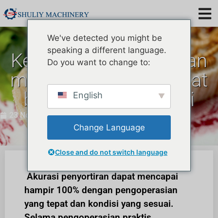
We've detected you might be
speaking a different language.
Keakuratan penyortiran
Do you want to change to:
mesin penyaringan ulat
bambu hidup & mati
English
23 November 2021
Change Language
Close and do not switch language
Akurasi penyortiran dapat mencapai
hampir 100% dengan pengoperasian
yang tepat dan kondisi yang sesuai.
Selama pengoperasian praktis,