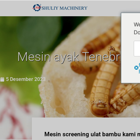
We
Do
Mesin ayak Tenebrio 
5 Desember 2023
Mesin screening ulat bambu kami m