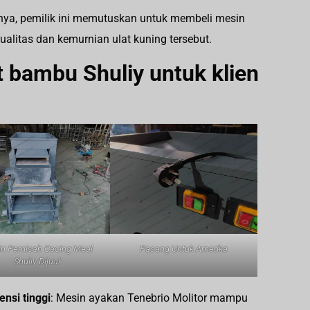
nya, pemilik ini memutuskan untuk membeli mesin
alitas dan kemurnian ulat kuning tersebut.
 bambu Shuliy untuk klien
n Pemisah Cacing Meal
Pasang Untuk Amerika
Shuliy Dijual
nsi tinggi
: Mesin ayakan Tenebrio Molitor mampu