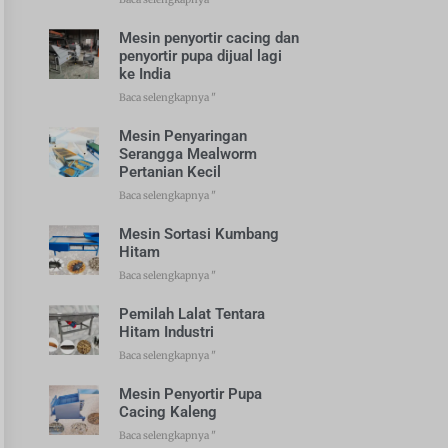
Mesin penyortir cacing dan
penyortir pupa dijual lagi
ke India
Baca selengkapnya "
Mesin Penyaringan
Serangga Mealworm
Pertanian Kecil
Baca selengkapnya "
Mesin Sortasi Kumbang
Hitam
Baca selengkapnya "
Pemilah Lalat Tentara
Hitam Industri
Baca selengkapnya "
Mesin Penyortir Pupa
Cacing Kaleng
Baca selengkapnya "