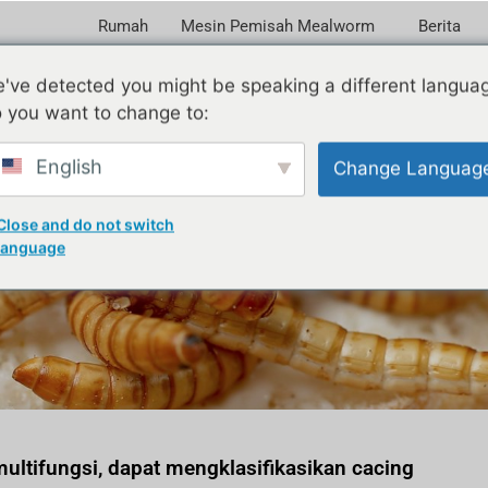
Rumah
Mesin Pemisah Mealworm
Berita
've detected you might be speaking a different langua
 you want to change to:
English
Change Languag
Molitor untuk Amerika me
Close and do not switch
protein tinggi
language
ultifungsi, dapat mengklasifikasikan cacing