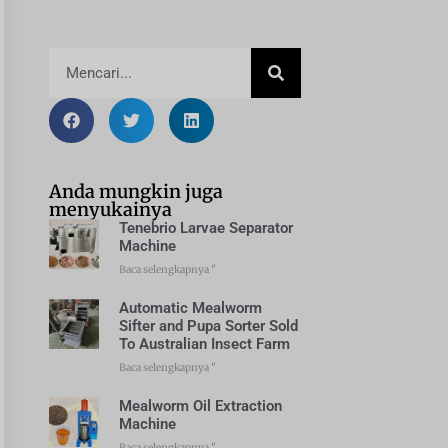
Anda mungkin juga
menyukainya
Tenebrio Larvae Separator
Machine
Baca selengkapnya "
Automatic Mealworm
Sifter and Pupa Sorter Sold
To Australian Insect Farm
Baca selengkapnya "
Mealworm Oil Extraction
Machine
Baca selengkapnya "