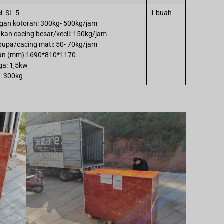
: SL-5
1 buah
ngan kotoran: 300kg- 500kg/jam
hkan cacing besar/kecil: 150kg/jam
 pupa/cacing mati: 50- 70kg/jam
an (mm):1690*810*1170
ga: 1,5kw
t: 300kg