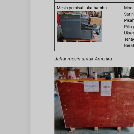
Mesin pemisah ulat bambu
Model
Sari
Pisa
Pilih
Ukur
Tena
Bera
daftar mesin untuk Amerika