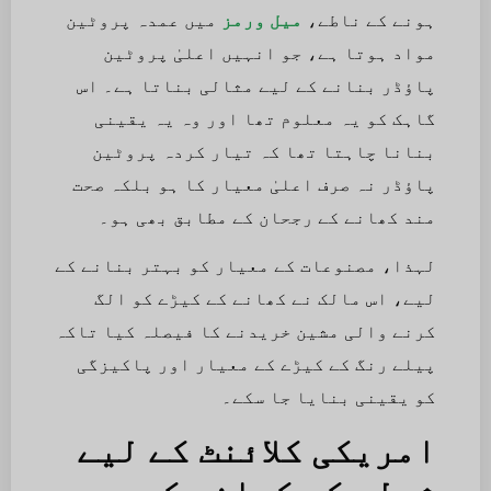
ہونے کے ناطے،
میل ورمز
میں عمدہ پروٹین
مواد ہوتا ہے، جو انہیں اعلیٰ پروٹین
پاؤڈر بنانے کے لیے مثالی بناتا ہے۔ اس
گاہک کو یہ معلوم تھا اور وہ یہ یقینی
بنانا چاہتا تھا کہ تیار کردہ پروٹین
پاؤڈر نہ صرف اعلیٰ معیار کا ہو بلکہ صحت
مند کھانے کے رجحان کے مطابق بھی ہو۔
لہذا، مصنوعات کے معیار کو بہتر بنانے کے
لیے، اس مالک نے کھانے کے کیڑے کو الگ
کرنے والی مشین خریدنے کا فیصلہ کیا تاکہ
پیلے رنگ کے کیڑے کے معیار اور پاکیزگی
کو یقینی بنایا جا سکے۔
امریکی کلائنٹ کے لیے