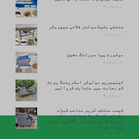
مزید پڑھیں »
صنعتی بلیک سولجر فلائی سیپریٹر
مزید پڑھیں »
میلورم پپا سورتنگ مشین
مزید پڑھیں »
ٹینیبریو مولیٹر اسکریننگ یونٹ
کو بھارت میں متعارف کروائیں
مزید پڑھیں »
کیسے منتخب کریں مناسب کیڑے
مکوڑوں کے لاروا چھاننے والی
مشین؟ 5ویں بمقابلہ 10ویں نسل کا
کیڑا مکوڑا
مزید پڑھیں »