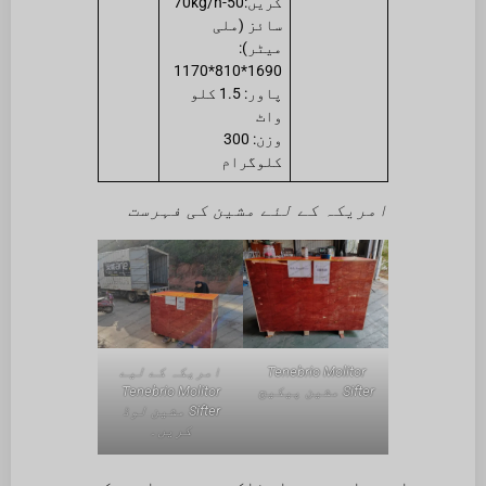
کریں:50-70kg/h
سائز (ملی
میٹر):
1690*810*1170
پاور: 1.5 کلو
واٹ
وزن: 300
کلوگرام
امریکہ کے لئے مشین کی فہرست
Tenebrio Molitor
امریکہ کے لیے
Sifter مشین پیکیج
Tenebrio Molitor
Sifter مشین لوڈ
کریں۔