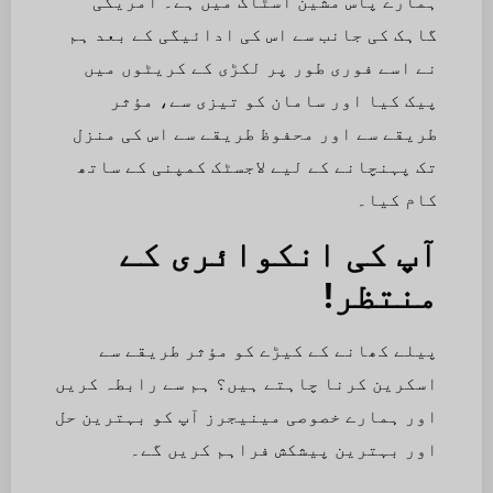
ہمارے پاس مشین اسٹاک میں ہے۔ امریکی
گاہک کی جانب سے اس کی ادائیگی کے بعد ہم
نے اسے فوری طور پر لکڑی کے کریٹوں میں
پیک کیا اور سامان کو تیزی سے، مؤثر
طریقے سے اور محفوظ طریقے سے اس کی منزل
تک پہنچانے کے لیے لاجسٹک کمپنی کے ساتھ
کام کیا۔
آپ کی انکوائری کے
منتظر!
پیلے کھانے کے کیڑے کو مؤثر طریقے سے
اسکرین کرنا چاہتے ہیں؟ ہم سے رابطہ کریں
اور ہمارے خصوصی مینیجرز آپ کو بہترین حل
اور بہترین پیشکش فراہم کریں گے۔