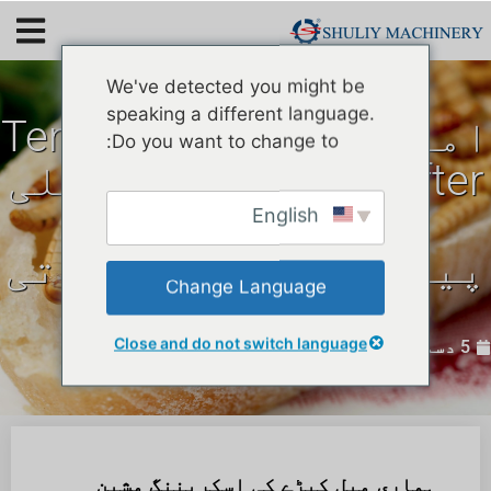
We've detected you might be
speaking a different language.
امریکہ کے لیے Tenebrio
Do you want to change to:
Molitor sifter مشین اعلی
پروٹین پاؤڈر کی
English
پیداوار میں مدد کرتی
Change Language
ہے۔
Close and do not switch language
5 دسمبر 2023
ہماری میل کیڑے کی اسکریننگ مشین