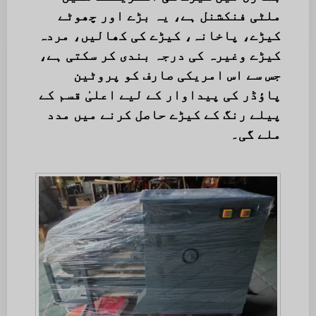
ملٹی فنکشنل ہے، یہ بڑے اور چھوٹے
کیڑے، پاخانہ، کیڑے کی کھالیں، مردہ
کیڑے وغیرہ کی درجہ بندی کر سکتی ہے،
جس سے اس امریکی صارف کو پروٹین
پاؤڈر کی پیداوار کے لیے اعلیٰ قسم کے
پیلے رنگ کے کیڑے حاصل کرنے میں مدد
ملے گی۔