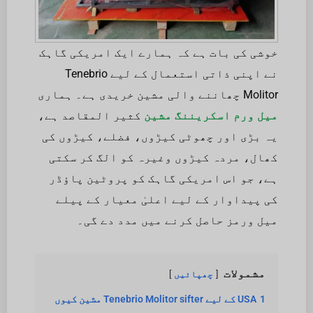
خوشی کی بات ہے کہ ہمارے ایک امریکی گاہک
نے اپنی ذاتی استعمال کے لیے Tenebrio
Molitor چھاننے والی مشین خریدی ہے۔ ہماری
میل ورم اسکریننگ مشین
کثیر المقاصد ہے،
یہ بڑی اور چھوٹی کیڑوں، فضلے، کیڑوں کی
کھال، مردہ کیڑوں وغیرہ کو الگ کر سکتی
ہے، جو اس امریکی گاہک کو پروٹین پاؤڈر
کی پیداوار کے لیے اعلیٰ معیار کے پیلے
میل ورمز حاصل کرنے میں مدد دے گی۔
مشمولات
چھپائیں
1
USA کے لیے Tenebrio Molitor sifter مشین کیوں