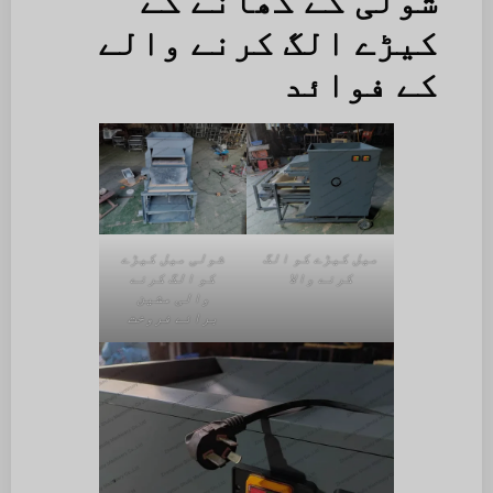
شولی کے کھانے کے
کیڑے الگ کرنے والے
کے فوائد
میل کیڑے کو الگ
شولی میل کیڑے
کرنے والا
کو الگ کرنے
والی مشین
برائے فروخت