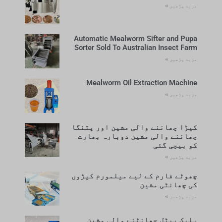
مزید پڑھیں »
Automatic Mealworm Sifter and Pupa
Sorter Sold To Australian Insect Farm
مزید پڑھیں »
Mealworm Oil Extraction Machine
مزید پڑھیں »
کیڑا چھاننے والی مشین اور پتنگا
چھاننے والی مشین دوبارہ بھارت
کو بیچی گئی
مزید پڑھیں »
چھوٹے فارم کے لیے میلمورم کیڑوں
کی چھانٹی مشین
مزید پڑھیں »
بلیک بیٹل چھانٹنے والی مشین