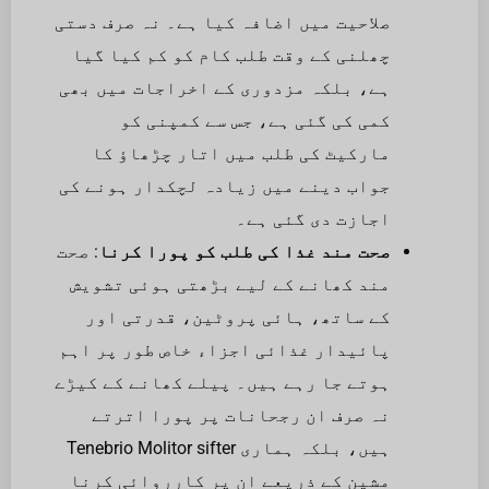
صلاحیت میں اضافہ کیا ہے۔ نہ صرف دستی
چھلنی کے وقت طلب کام کو کم کیا گیا
ہے، بلکہ مزدوری کے اخراجات میں بھی
کمی کی گئی ہے، جس سے کمپنی کو
مارکیٹ کی طلب میں اتار چڑھاؤ کا
جواب دینے میں زیادہ لچکدار ہونے کی
اجازت دی گئی ہے۔
صحت مند غذا کی طلب کو پورا کرنا
: صحت
مند کھانے کے لیے بڑھتی ہوئی تشویش
کے ساتھ، ہائی پروٹین، قدرتی اور
پائیدار غذائی اجزاء خاص طور پر اہم
ہوتے جا رہے ہیں۔ پیلے کھانے کے کیڑے
نہ صرف ان رجحانات پر پورا اترتے
ہیں، بلکہ ہماری Tenebrio Molitor sifter
مشین کے ذریعے ان پر کارروائی کرنا