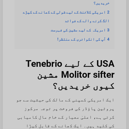
خریدیں؟
2
امریکی کلائنٹ کے لیے شولی کے کھانے کے کیڑے
الگ کرنے والے کے فوائد
3
امریکہ کے لیے مشین کی فہرست
4
آپ کی انکوائری کے منتظر!
USA کے لیے Tenebrio
Molitor sifter مشین
کیوں خریدیں؟
ایک امریکی کمپنی کے مالک کی حیثیت سے جو
پروٹین پاؤڈر کی فروخت پر توجہ مرکوز
کرتی ہے، اعلیٰ معیار کے خام مال کامیابی
کی کلید ہیں۔ ایک کھانے کے قابل کیڑا