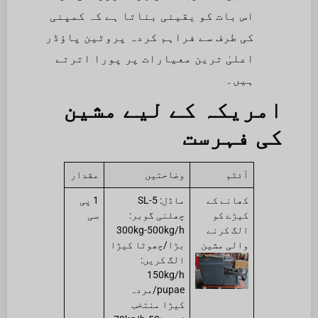
اس بات کو یقینی بناتا ہے کہ کمپنی
کی طرف سے فراہم کردہ پروٹین پاؤڈر
اعلیٰ ترین معیارات پر پورا اترتے
ہیں۔
امریکہ کے لیے مشین
کی فہرست
آئٹم
وضاحتیں
مقدار
کھانے کے
ماڈل: SL-5
1 پی
کیڑے کو
چھلنی گوبر:
سی
الگ کرنے
300kg-500kg/h
والی مشین
بڑا/چھوٹا کیڑا
الگ کریں:
150kg/h
pupae/مردہ
کیڑا منتخب