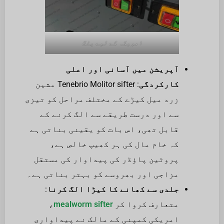
امریکہ کے لیے پلگ
آپریشن میں آسانی اور اعلی
کارکردگی
: Tenebrio Molitor sifter مشین
زرد میل کیڑے کے مختلف مراحل کو تیزی
سے اور درست طریقے سے الگ کرنے کے
قابل تھی، اس بات کو یقینی بناتی ہے
کہ خام مال کی ہر کھیپ خالص ہے،
پروٹین پاؤڈر کی پیداوار کی مستقل
مزاجی اور بھروسے کو بہتر بناتی ہے۔
جلدی سے کھانے کا کیڑا الگ کرنا
:
متعارف کروا کر
mealworm sifter
،
امریکی کمپنی کے مالک نے پیداواری