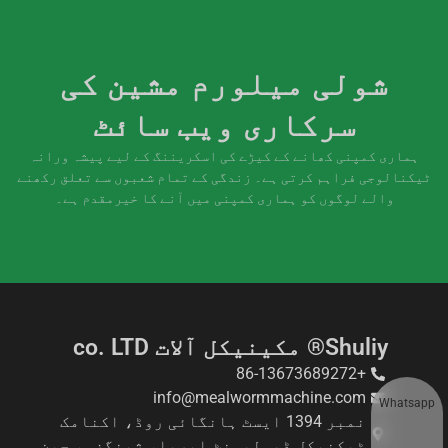
شولی میلورم مشین کی
سرکاری ویب سائٹ
ہماری کمپنی کھانے کے کیڑے کی اسکریننگ کے لیے پیشہ ورانہ
ٹیکنالوجی فراہم کرتی ہے۔ زندگی کے تمام شعبوں سے تعلق رکھنے
والے لوگوں کو ہماری کمپنی میں آنے کا خیرمقدم ہے۔
Shuliy® مکینیکل آلات co. LTD
+86-13673689272
info@mealwormmachine.com
Whatsapp
نمبر 1394 ایسٹ ہانگائی روڈ، اکنامک
ٹیکنیکل ڈیولپمنٹ ایریا، ژینگزو، چین