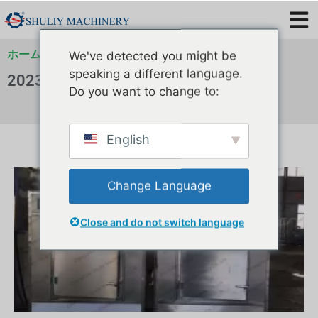
ホーム
»
アーカイブ
»
アーカイブ
We've detected you might be
speaking a different language.
2023年7月
Do you want to change to:
English
Change Language
Close and do not switch language