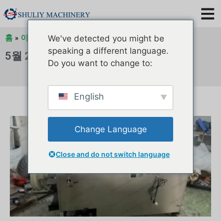
홈
»
아카이브
»
아카이브
We've detected you might be
speaking a different language.
5월 2024
Do you want to change to:
English
Change Language
Close and do not switch language