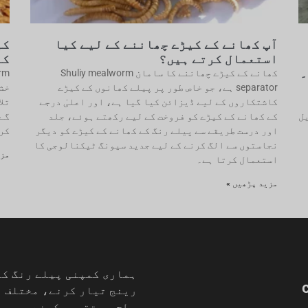
آپ کھانے کے کیڑے چھاننے کے لیے کیا
کی
استعمال کرتے ہیں؟
کو
۔
کھانے کے کیڑے چھاننے کا سامان Shuliy mealworm
separator ہے، جو خاص طور پر پیلے کھانوں کے کیڑے
خش
کاشتکاروں کے لیے ڈیزائن کیا گیا ہے، اور اعلیٰ درجے
تلا
ل
کے کھانے کے کیڑے کو فروخت کے لیے رکھتے ہوئے، جلد
گے 
اور درست طریقے سے پیلے رنگ کے کھانے کے کیڑے کو دیگر
کرن
نجاستوں سے الگ کرنے کے لیے جدید سیونگ ٹیکنالوجی کا
مزی
استعمال کرتا ہے۔
مزید پڑھیں »
ہماری کمپنی پیلے رنگ کے 
رینج تیار کرنے، مختلف و
سطح پر تقسیم کرنے میں م