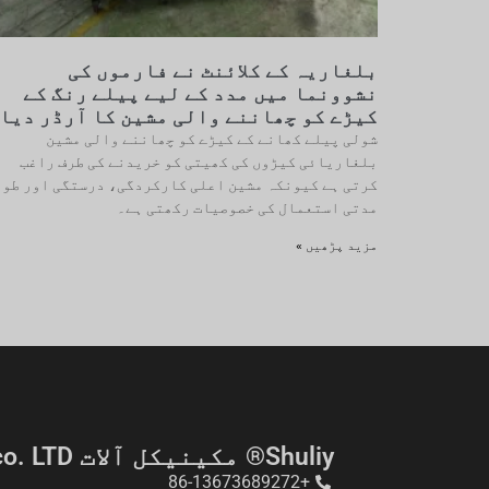
بلغاریہ کے کلائنٹ نے فارموں کی
نشوونما میں مدد کے لیے پیلے رنگ کے
کیڑے کو چھاننے والی مشین کا آرڈر دیا
شولی پیلے کھانے کے کیڑے کو چھاننے والی مشین
بلغاریائی کیڑوں کی کھیتی کو خریدنے کی طرف راغب
کرتی ہے کیونکہ مشین اعلی کارکردگی، درستگی اور طوی
مدتی استعمال کی خصوصیات رکھتی ہے۔
مزید پڑھیں »
Shuliy® مکینیکل آلات co. LTD
+86-13673689272