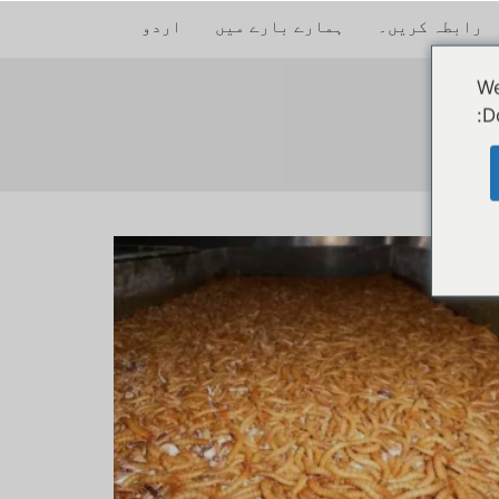
رابطہ کریں۔
ہمارے بارے میں
اردو
We
D