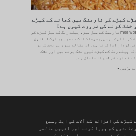
ڑے کیڑے کی فارمنگ میں کھانے کے کیڑے
 خشک کرنے کی ضرورت کیوں ہے؟
mealworm فارمنگ کے عمل میں، پیلے رنگ کے میل کیڑے کو
ک کرنا ایک اہم پروسیسنگ لنک کے طور پر ایک ناقابل
فی کردار ادا کرتا ہے۔ اس مقالے میں، ہم بحث کریں
کہ پیلے رنگ کے کیڑے کیوں خشک ہوتے ہیں اور خشک
ے کے لیے کس قسم کا سامان ہے۔
د پڑھیں »
کیڑے کی افزائش کے آلات کی ایک وسیع
ضاحتوں کو پورا کرنے اور انہیں عالمی
ہارت رکھتی ہے۔ ہمیں ماہر تکنیکی