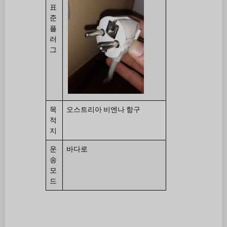
표
준
플
러
그
목
오스트리아 비엔나 항구
적
지
운
바다로
송
모
드