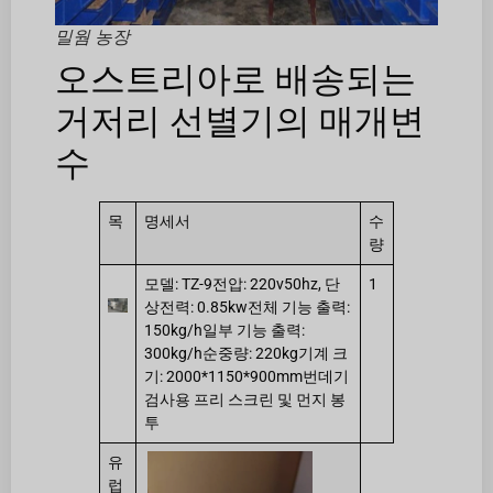
밀웜 농장
오스트리아로 배송되는
거저리 선별기의 매개변
수
목
명세서
수
량
모델: TZ-9전압: 220v50hz, 단
1
상전력: 0.85kw전체 기능 출력:
150kg/h일부 기능 출력:
300kg/h순중량: 220kg기계 크
기: 2000*1150*900mm번데기
검사용 프리 스크린 및 먼지 봉
투
유
럽 ​​