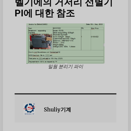
벨기에의 거저리 선별기
PI에 대한 참조
밀웜 분리기 파이
Shuliy기계