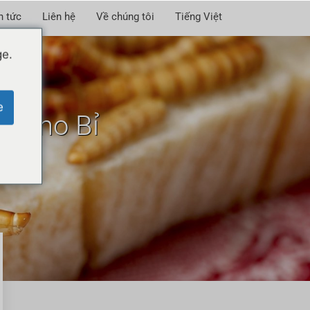
n tức
Liên hệ
Về chúng tôi
Tiếng Việt
ge.
e
n cho Bỉ