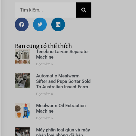
Bạn cũng có thể thích
Tenebrio Larvae Separator
Machine
Đọc thêm »
Automatic Mealworm
Sifter and Pupa Sorter Sold
To Australian Insect Farm
Đọc thêm »
Mealworm Oil Extraction
Machine
Đọc thêm »
Máy phân loại giun và máy
phân loại nhộng đã bán