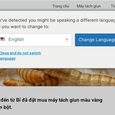
Trang chủ
Máy tách giun
Ti
've detected you might be speaking a different langua
 you want to change to:
English
Change Languag
h giun vàng thứ 5 được bá
Close and do not switch
language
g đến từ Bỉ đã đặt mua máy tách giun màu vàng
n bột.