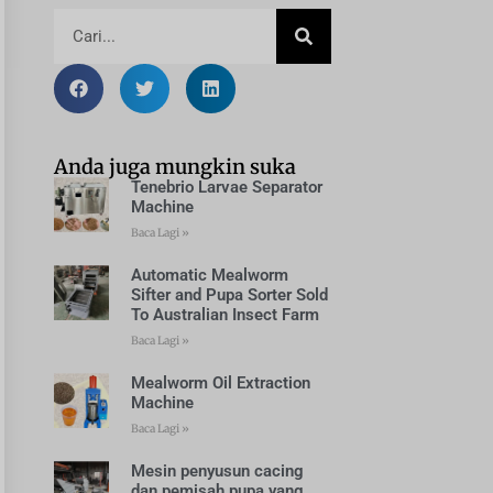
Anda juga mungkin suka
Tenebrio Larvae Separator
Machine
Baca Lagi »
Automatic Mealworm
Sifter and Pupa Sorter Sold
To Australian Insect Farm
Baca Lagi »
Mealworm Oil Extraction
Machine
Baca Lagi »
Mesin penyusun cacing
dan pemisah pupa yang