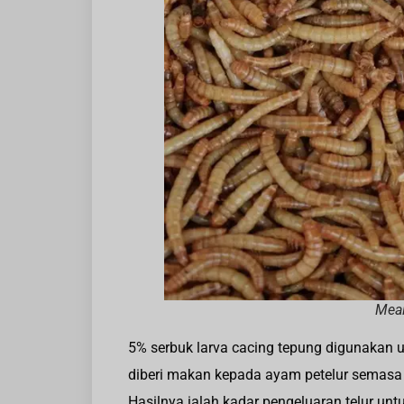
Meal
5% serbuk larva cacing tepung digunakan 
diberi makan kepada ayam petelur semasa 
Hasilnya ialah kadar pengeluaran telur u