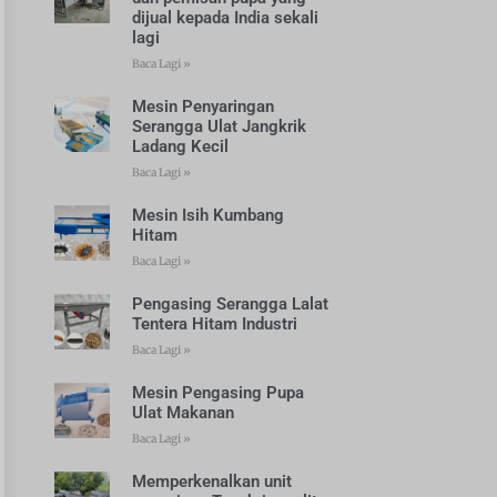
dijual kepada India sekali
lagi
Baca Lagi »
Mesin Penyaringan
Serangga Ulat Jangkrik
Ladang Kecil
Baca Lagi »
Mesin Isih Kumbang
Hitam
Baca Lagi »
Pengasing Serangga Lalat
Tentera Hitam Industri
Baca Lagi »
Mesin Pengasing Pupa
Ulat Makanan
Baca Lagi »
Memperkenalkan unit