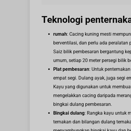
Teknologi penternak
rumah
: Cacing kuning mesti mempun
berventilasi, dan perlu ada peralat
Saiz bilik pembesaran bergantung ke
umum, setiap 20 meter persegi bilik
Plat pembesaran
: Untuk penternaka
empat segi. Dulang ayak, juga segi e
Kayu yang digunakan untuk membuat 
mengelakkan cacing daripada merangka
bingkai dulang pembesaran.
Bingkai dulang
: Rangka kayu untuk m
ternakan dan bilangan dulang terna
menyambungkan bingkai kayu dan be