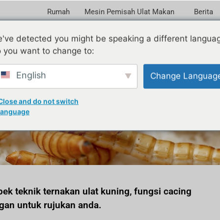
Rumah
Mesin Pemisah Ulat Makan
Berita
've detected you might be speaking a different langua
 you want to change to:
English
Change Languag
ernakan cacing makan me
Close and do not switch
language
k teknik ternakan ulat kuning, fungsi cacing
gan untuk rujukan anda.