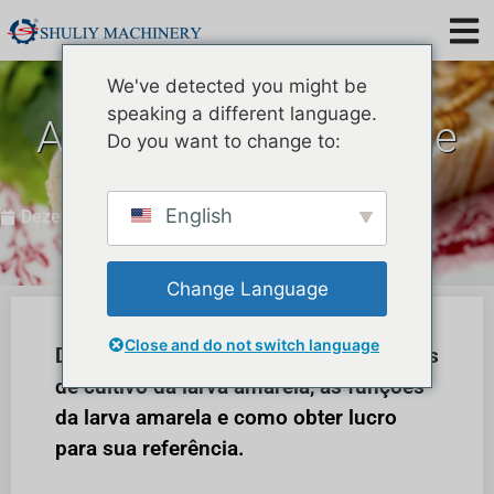
We've detected you might be
speaking a different language.
A criação de larvas de
Do you want to change to:
farinha é lucrativa?
English
Dezembro 13, 2023
Change Language
Close and do not switch language
Discutiremos três aspectos das técnicas
de cultivo da larva amarela, as funções
da larva amarela e como obter lucro
para sua referência.