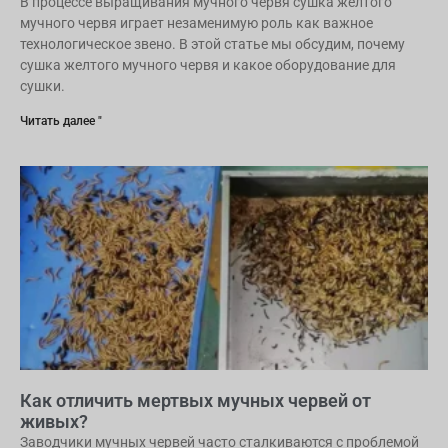
В процессе выращивания мучного червя сушка желтого
мучного червя играет незаменимую роль как важное
технологическое звено. В этой статье мы обсудим, почему
сушка желтого мучного червя и какое оборудование для
сушки.
Читать далее "
Как отличить мертвых мучных червей от
живых?
Заводчики мучных червей часто сталкиваются с проблемой