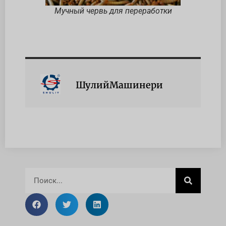
Мучный червь для переработки
ШулийМашинери