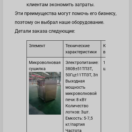
клиентам экономить затраты.
Эти преимущества могут помочь его бизнесу,
поэтому он выбрал наше оборудование.
Детали заказа следующие:
Элемент
Технические
Кол-
характеристики
во
Микроволновая
Электропитание:
1
сушилка
380В±51ТП3Т,
шт.
50Гц±11ТП3Т, 3п
Выходная
мощность
микроволновой
печи: 8 кВт
Количество
лотков: 3шт.
Емкость: 5-7,5
кг/партия
Частота