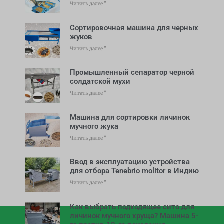
Читать далее "
Сортировочная машина для черных
жуков
Читать далее "
Промышленный сепаратор черной
солдатской мухи
Читать далее "
Машина для сортировки личинок
мучного жука
Читать далее "
Ввод в эксплуатацию устройства
для отбора Tenebrio molitor в Индию
Читать далее "
Как выбрать подходящее сито для
личинок мучного хруща? Машина 5-