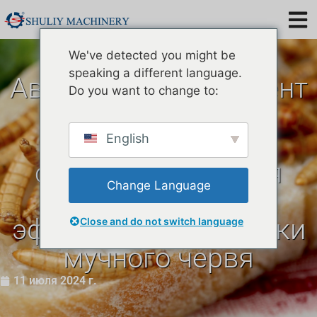
We've detected you might be
speaking a different language.
Австралийский клиент
Do you want to change to:
покупает
микроволновую
English
сушилку Shuliy для
Change Language
повышения
эффективности сушки
Close and do not switch language
мучного червя
11 июля 2024 г.