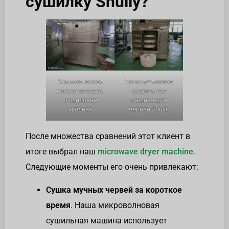
сушилку Shuliy?
Коммерческая
Промышленная
микроволновая
сушильная
сушильная
машина для
машина
червей Shuliy
После множества сравнений этот клиент в
итоге выбрал наш
microwave dryer machine
.
Следующие моменты его очень привлекают:
Сушка мучных червей за короткое
время
. Наша микроволновая
сушильная машина использует