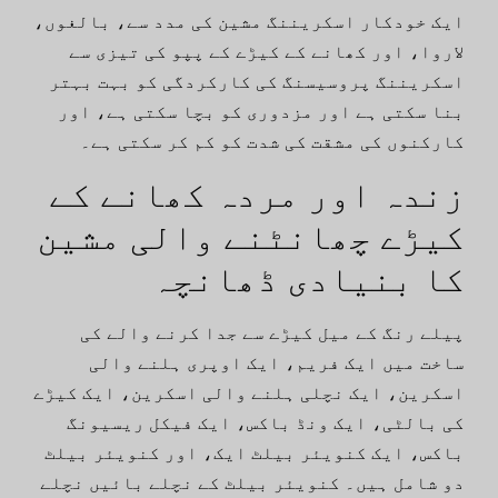
ایک خودکار اسکریننگ مشین کی مدد سے، بالغوں،
لاروا، اور کھانے کے کیڑے کے پپو کی تیزی سے
اسکریننگ پروسیسنگ کی کارکردگی کو بہت بہتر
بنا سکتی ہے اور مزدوری کو بچا سکتی ہے، اور
کارکنوں کی مشقت کی شدت کو کم کر سکتی ہے۔
زندہ اور مردہ کھانے کے
کیڑے چھانٹنے والی مشین
کا بنیادی ڈھانچہ
پیلے رنگ کے میل کیڑے سے جدا کرنے والے کی
ساخت میں ایک فریم، ایک اوپری ہلنے والی
اسکرین، ایک نچلی ہلنے والی اسکرین، ایک کیڑے
کی بالٹی، ایک ونڈ باکس، ایک فیکل ریسیونگ
باکس، ایک کنویئر بیلٹ ایک، اور کنویئر بیلٹ
دو شامل ہیں۔ کنویئر بیلٹ کے نچلے بائیں نچلے