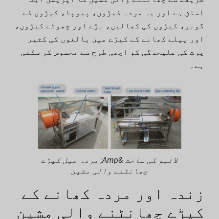
آسان ہے اور یہ مردہ کیڑوں، پیوپا، کیڑوں کے
گوبر، کیڑوں کی کھالیں، بڑے اور چھوٹے کیڑوں،
اور پیلے کھانے کے کیڑے میں بالغوں کی کثیر
پرت کی علیحدگی کو اچھی طرح سے محسوس کر سکتی
ہے۔
لائیو کی ساخت &Amp; مردہ میل کیڑے
چھانٹنے والی مشین
زندہ اور مردہ کھانے کے
کیڑے چھانٹنے والی مشین