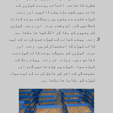
فطرت کا فائدہ اٹھاتے ہوئے، کیڑوں کے
خانے میں کچھ بڑے پتے ڈالیں، اور زندہ
کیڑے جلدی سے پتوں پر رینگتے ہوئے کھانا
کھلائیں گے۔ اس وقت، مردہ اور زندہ کیڑوں
کو پتیوں کو ہٹا کر الگ کیا جا سکتا ہے.
زندہ پیلے کھانے کے کیڑے جمع کرنے کے لیے
کالے کپڑے کا استعمال کریں۔ زندہ اور
مردہ کیڑوں کو بھیگے ہوئے کالے کپڑے سے
ڈھانپ دیں۔ زیادہ تر زندہ پیلے رنگ کے
کیڑے سیاہ کپڑے پر چڑھ جائیں گے، اور
علیحدگی کے اثر کو حاصل کرنے کے لیے سیاہ
کپڑے کو ہٹایا جا سکتا ہے۔