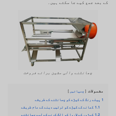
کے بعد جمع کیے جا سکتے ہیں۔
چھانٹنے والی مشین برائے فروخت
مشمولات
چھپائیں
1
پیلے رنگ کے کیڑے کو چھانٹنے کے طریقے
1.1
کھانے کے کیڑے کو ترتیب دینے کے عام طریقے
1.2
کیڑوں کے لاروا کو الگ کرنے کے لیے چھانٹنے