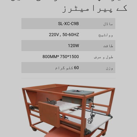
کے پیرامیٹرز
ماڈل
SL-XC-C9B
وولٹیج
220V، 50-60HZ
طاقت
120W
طول و عرض
1500*750 *800MM
وزن
60 کلو گرام