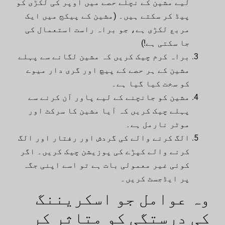
لیے مشین کے نچلے حصے میں اوپر کی لکڑی کو
پیڈ کر سکتے ہیں۔ (مشین کے پیکج میں ایک
مربع لکڑی ہے، جو براہ راست استعمال کی
جا سکتی ہے!)
براہ کرم چیک کریں کہ مشین لگانے سے پہلے
مشین کے ہر حصے کے پیچ اور گری دار میوے
کو سخت کیا گیا ہے۔
مشین کو جانچنے کے لیے پاور آن کرنے سے
پہلے چیک کریں کہ آیا مشین کا سرکٹ اور
موٹر نارمل ہے۔
الگ کرنے والے کی گردش اور رفتار اور الگ
کرنے والے کپڑے کی پوزیشن چیک کریں۔ اگر
کوئی غیر معمولی بات ہے تو اسے اپنی جگہ
پر ایڈجسٹ کریں۔
وہ عوامل جو اسکریننگ
کی درستگی کو متاثر کر