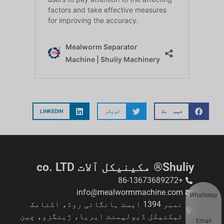
فیس بک
ٹویٹر
LINKEDIN
Shuliy® مکینیکل آلات co. LTD
+86-13673689272
info@mealwormmachine.com
Whatsapp
نمبر 1394 ایسٹ ہانگائی روڈ، اکنامک
ٹیکنیکل ڈیولپمنٹ ایریا، ژینگزو، چین
Email