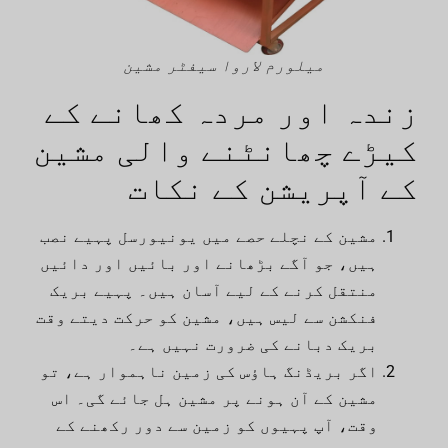
میلورم لاروا سیفٹر مشین
زندہ اور مردہ کھانے کے
کیڑے چھانٹنے والی مشین
کے آپریشن کے نکات
مشین کے نچلے حصے میں یونیورسل پہیے نصب
ہیں، جو آگے بڑھانے اور بائیں اور دائیں
منتقل کرنے کے لیے آسان ہیں۔ پہیے بریک
فنکشن سے لیس ہیں، مشین کو حرکت دیتے وقت
بریک دبانے کی ضرورت نہیں ہے۔
اگر بریڈنگ ہاؤس کی زمین ناہموار ہے، تو
مشین کے آن ہونے پر مشین ہل جائے گی۔ اس
وقت، آپ پہیوں کو زمین سے دور رکھنے کے