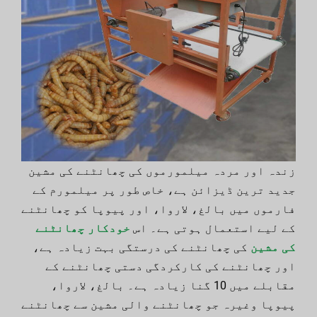
زندہ اور مردہ میلمورموں کی چھانٹنے کی مشین
جدید ترین ڈیزائن ہے، خاص طور پر میلمورم کے
فارموں میں بالغ، لاروا، اور پیوپا کو چھانٹنے
کے لیے استعمال ہوتی ہے۔ اس
خودکار چھانٹنے
کی مشین
کی چھانٹنے کی درستگی بہت زیادہ ہے،
اور چھانٹنے کی کارکردگی دستی چھانٹنے کے
مقابلے میں 10 گنا زیادہ ہے۔ بالغ، لاروا،
پیوپا وغیرہ جو چھانٹنے والی مشین سے چھانٹنے