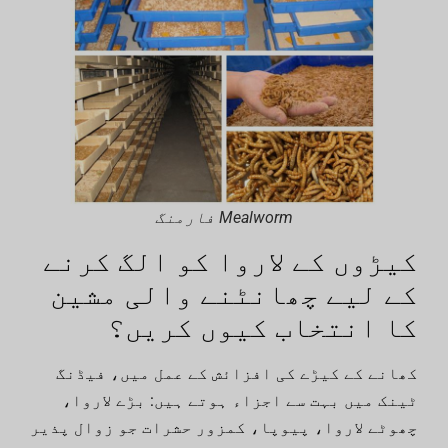
Mealworm فارمنگ
کیڑوں کے لاروا کو الگ کرنے
کے لیے چھانٹنے والی مشین
کا انتخاب کیوں کریں؟
کھانے کے کیڑے کی افزائش کے عمل میں، فیڈنگ
ٹینک میں بہت سے اجزاء ہوتے ہیں: بڑے لاروا،
چھوٹے لاروا، پیوپا، کمزور حشرات جو زوال پذیر