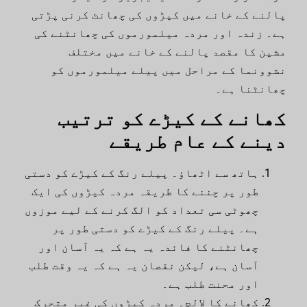
پالنے کے خانے میں کیڑوں کی چھانٹ کرنی پڑتی
ہے۔ زندہ اور مردہ میلمورموں کی چھانٹنے کی
مشین کا مقصد پالنے کے خانے میں مختلف
نشوونما کے مراحل میں پیلے میلمورموں کو
چھانٹنا ہے۔
کھانے کے کیڑے کو ترتیب
دینے کے عام طریقے
ہاتھ سے اٹھاؤ۔ پیلے رنگ کے کیڑے کو دستی
طور پر چننے کا طریقہ مردہ کیڑوں کی ایک
چھوٹی سی تعداد کو الگ کرنے کے لیے موزوں
ہے۔ پیلے رنگ کے کیڑے کو دستی طور پر
چھانٹنے کا فائدہ یہ ہے کہ یہ آسان اور
آسان ہے، لیکن نقصان یہ ہے کہ یہ وقت طلب
اور محنت طلب ہے۔
کھانے کا لالچ۔ مردہ کیڑوں کی غیر متحرک