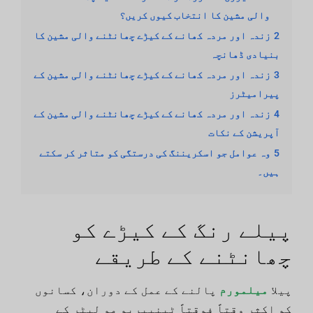
والی مشین کا انتخاب کیوں کریں؟
2
زندہ اور مردہ کھانے کے کیڑے چھانٹنے والی مشین کا
بنیادی ڈھانچہ
3
زندہ اور مردہ کھانے کے کیڑے چھانٹنے والی مشین کے
پیرامیٹرز
4
زندہ اور مردہ کھانے کے کیڑے چھانٹنے والی مشین کے
آپریشن کے نکات
5
وہ عوامل جو اسکریننگ کی درستگی کو متاثر کر سکتے
ہیں۔
پیلے رنگ کے کیڑے کو
چھانٹنے کے طریقے
پیلا
میلمورم
پالنے کے عمل کے دوران، کسانوں
کو اکثر وقتاً فوقتاً ٹینیبریو مو لیٹر کے