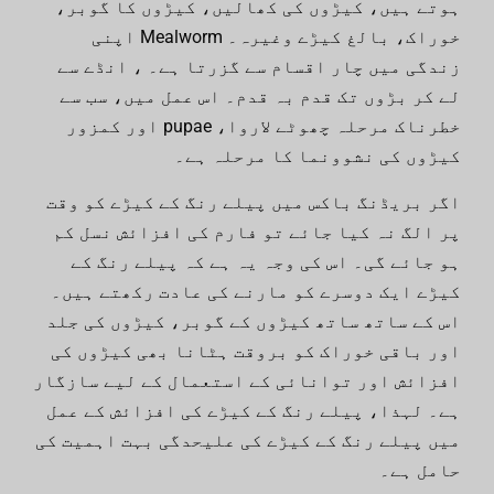
ہوتے ہیں، کیڑوں کی کھالیں، کیڑوں کا گوبر،
خوراک، بالغ کیڑے وغیرہ۔ Mealworm اپنی
زندگی میں چار اقسام سے گزرتا ہے۔ ، انڈے سے
لے کر بڑوں تک قدم بہ قدم۔ اس عمل میں، سب سے
خطرناک مرحلہ چھوٹے لاروا، pupae اور کمزور
کیڑوں کی نشوونما کا مرحلہ ہے۔
اگر بریڈنگ باکس میں پیلے رنگ کے کیڑے کو وقت
پر الگ نہ کیا جائے تو فارم کی افزائش نسل کم
ہو جائے گی۔ اس کی وجہ یہ ہے کہ پیلے رنگ کے
کیڑے ایک دوسرے کو مارنے کی عادت رکھتے ہیں۔
اس کے ساتھ ساتھ کیڑوں کے گوبر، کیڑوں کی جلد
اور باقی خوراک کو بروقت ہٹانا بھی کیڑوں کی
افزائش اور توانائی کے استعمال کے لیے سازگار
ہے۔ لہذا، پیلے رنگ کے کیڑے کی افزائش کے عمل
میں پیلے رنگ کے کیڑے کی علیحدگی بہت اہمیت کی
حامل ہے۔