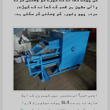
والی مشین ہر قسم کے کھانے کے کیڑے،
مردہ پپو وغیرہ کو چھلنی کر سکتی ہے۔
اچھی خبر! اس ستمبر میں کیمرون کے ایک
صارف نے ہم سے SL-5 پیلے میلوورم لاروا
علیحدگی کرنے والا خریدا۔ شولی کی
پیلا