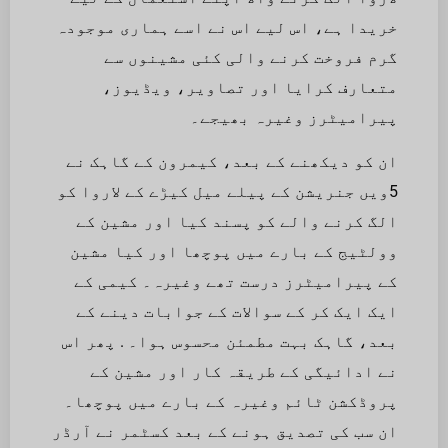
خریدا ہے، اس لیے اس نے اسے ہماری موجودہ
گرم فروخت کرنے والی کئی مشینوں سے
متعارف کرایا اور تصاویر، ویڈیوز،
پیرامیٹرز وغیرہ بھیجے۔
ان کو دیکھنے کے بعد، کیمرون کے گاہک نے
5ویں جنریشن کے پیلے میل کیڑے کے لاروا کو
الگ کرنے والے کو پسند کیا اور مشین کے
وولٹیج کے بارے میں پوچھا اور کیا مشین
کے پیرامیٹرز درست تھے وغیرہ۔ کیمی کے
ایک ایک کر کے سوالات کے جوابات دینے کے
بعد، گاہک بہت مطمئن محسوس ہوا۔ . پھر اس
نے ادائیگی کے طریقہ کار اور مشین کے
پروڈکشن ٹائم وغیرہ کے بارے میں پوچھا۔
ان سب کی تصدیق ہونے کے بعد کسٹمر نے آرڈر