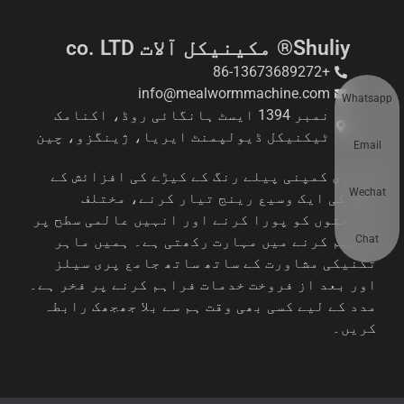
Shuliy® مکینیکل آلات co. LTD
+86-13673689272
info@mealwormmachine.com
Whatsapp
نمبر 1394 ایسٹ ہانگائی روڈ، اکنامک
ٹیکنیکل ڈیولپمنٹ ایریا، ژینگزو، چین
Email
ہماری کمپنی پیلے رنگ کے کیڑے کی افزائش کے
Wechat
آلات کی ایک وسیع رینج تیار کرنے، مختلف
وضاحتوں کو پورا کرنے اور انہیں عالمی سطح پر
Chat
تقسیم کرنے میں مہارت رکھتی ہے۔ ہمیں ماہر
تکنیکی مشاورت کے ساتھ ساتھ جامع پری سیلز
اور بعد از فروخت خدمات فراہم کرنے پر فخر ہے۔
مدد کے لیے کسی بھی وقت ہم سے بلا جھجھک رابطہ
کریں۔