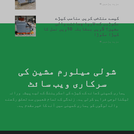
مزید پڑھیں »
کیسے منتخب کریں مناسب کیڑے
مکوڑوں کے لاروا چھاننے والی
مشین؟ 5ویں بمقابلہ 10ویں نسل کا
کیڑا مکوڑا
مزید پڑھیں »
شولی میلورم مشین کی
سرکاری ویب سائٹ
ہماری کمپنی کھانے کے کیڑے کی اسکریننگ کے لیے پیشہ ورانہ
ٹیکنالوجی فراہم کرتی ہے۔ زندگی کے تمام شعبوں سے تعلق رکھنے
والے لوگوں کو ہماری کمپنی میں آنے کا خیرمقدم ہے۔