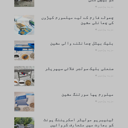
مزید پڑھیں »
چھوٹے فارم کے لیے میلمورم کیڑوں
کی چھانٹی مشین
مزید پڑھیں »
بلیک بیٹل چھانٹنے والی مشین
مزید پڑھیں »
صنعتی بلیک سولجر فلائی سیپریٹر
مزید پڑھیں »
میلورم پپا سورتنگ مشین
مزید پڑھیں »
ٹینیبریو مولیٹر اسکریننگ یونٹ
کو بھارت میں متعارف کروائیں