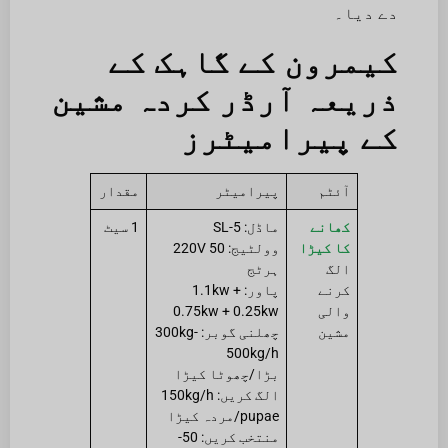
دے دیا۔
کیمرون کے گاہک کے
ذریعہ آرڈر کردہ مشین
کے پیرامیٹرز
آئٹم
پیرامیٹر
مقدار
کھانے
ماڈل: SL-5
1 سیٹ
کا کیڑا
وولٹیج: 220V 50
الگ
ہرٹج
کرنے
پاور: 1.1kw +
والی
0.75kw + 0.25kw
مشین
چھلنی گوبر: 300kg-
500kg/h
بڑا/چھوٹا کیڑا
الگ کریں: 150kg/h
pupae/مردہ کیڑا
منتخب کریں: 50-