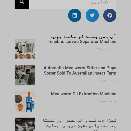
آپ بھی پسند کر سکتے ہیں۔
Tenebrio Larvae Separator Machine
مزید پڑھیں »
Automatic Mealworm Sifter and Pupa
Sorter Sold To Australian Insect Farm
مزید پڑھیں »
Mealworm Oil Extraction Machine
مزید پڑھیں »
کیڑا چھاننے والی مشین اور پتنگا
چھاننے والی مشین دوبارہ بھارت
کو بیچی گئی