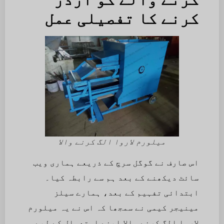
کرنے کا تفصیلی عمل
میلورم لاروا الگ کرنے والا
اس صارف نے گوگل سرچ کے ذریعے ہماری ویب
سائٹ دیکھنے کے بعد ہم سے رابطہ کیا۔
ابتدائی تفہیم کے بعد، ہمارے سیلز
مینیجر کیمی نے سمجھا کہ اس نے یہ میلورم
لاروا الگ کرنے والا اپنے استعمال کے لیے