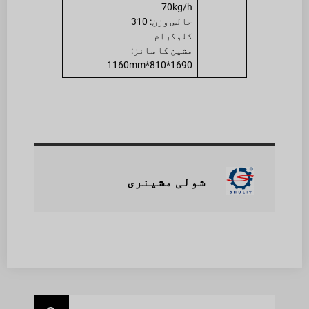
70kg/h
خالص وزن: 310
کلوگرام
مشین کا سائز:
1690*810*1160mm
شولی مشینری