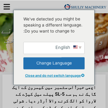
We've detected you might be
speaking a different language.
میلورم لاروا الگ کرنے
Do you want to change to:
والا کیمرون کو فروخت
کیا گیا۔
English
12 اکتوبر 2022
Change Language
Close and do not switch language
اچھی خبر! اس ستمبر میں کیمرون کے ایک
گاہک نے ہم سے SL-5 پیلے میل کیڑے کے
لاروا کو الگ کرنے والا آرڈر دیا۔ شولی
کی پیلے کھانے کے کیڑے کو چھلنی کرنے