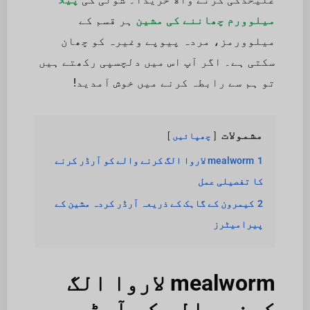
میلوورم چھاننے کی مشین
ہر قسم کے
میلوورمز، مردہ پیوپے وغیرہ کو چھان
سکتی ہے۔ اگر آپ اس میں دلچسپی رکھتے ہیں
تو ہم سے رابطہ کرنے میں خوش آمدید!
مشمولات
چھپائیں
1
mealworm لاروا الگ کرنے والے کو آرڈر کرنے
کا تفصیلی عمل
2
کیمرون کے گاہک کے ذریعہ آرڈر کردہ مشین کے
پیرامیٹرز
mealworm لاروا الگ
کرنے والے کو آرڈر