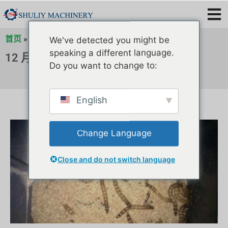
首页
»
2019 年存档
»
12 月存档
»
存档
We've detected you might be
speaking a different language.
12 月 24, 2019
Do you want to change to:
English
Change Language
Close and do not switch language