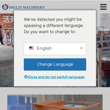
活死黄粉虫分选机
We've detected you might be
speaking a different language.
Do you want to change to:
English
Change Language
Close and do not switch language