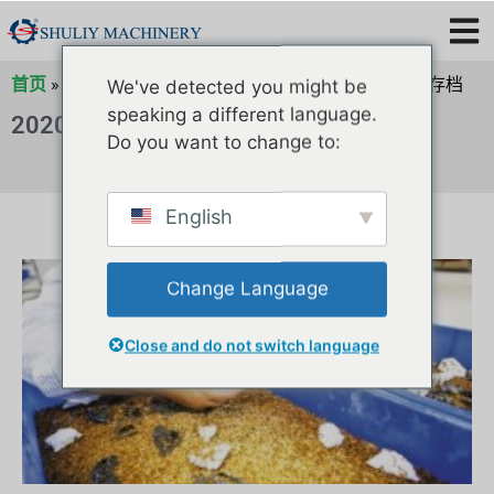
首页
»
2020 年存档
»
2020 年 2 月存档
»
2020 年 2 月存档
We've detected you might be
speaking a different language.
2020 年 2 月 20 日
Do you want to change to:
English
Change Language
Close and do not switch language