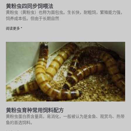
黄粉虫四同步饲喂法
黄粉虫（黄粉虫）也称为面包虫。生长快，耐粗饲，繁殖能力强，
饲养成本低。但由于长期自然
阅读更多 ”
黄粉虫育种常用饲料配方
黄粉虫蛋白质含量高，易消化，一般被认为是金鱼、观赏鸟、热带
鱼的首选饲料。