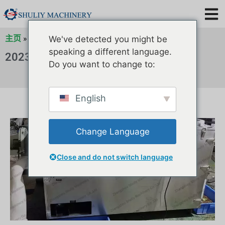
主页
»
2023年归档
»
2023年6月归档
»
2023年6月归档
We've detected you might be
speaking a different language.
2023 年 6 月 25 日
Do you want to change to:
English
Change Language
Close and do not switch language