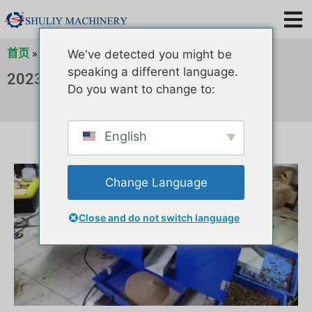
首页
»
归档
»
归档
»
归档
We've detected you might be
speaking a different language.
2023 年 8 月 8 日
Do you want to change to:
English
Change Language
Close and do not switch language