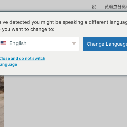
家
黄粉虫分离
章归档
»
2023 年 9 月的文章归档
've detected you might be speaking a different langua
 you want to change to:
English
Change Languag
Close and do not switch
language