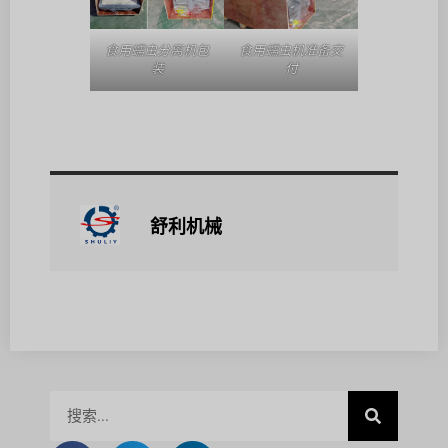
食用蠕虫分离机包
食用蠕虫机准备交
装
付
舒利机械