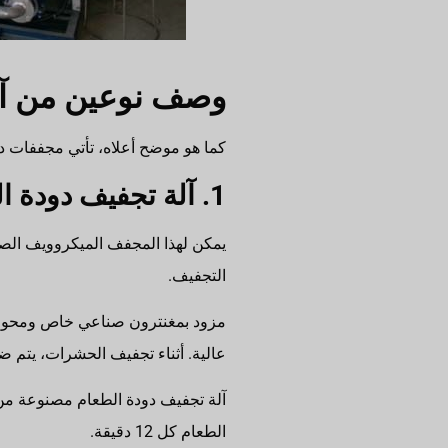
وصف نوعين من آل
كما هو موضح أعلاه، تأتي مجففات د
1. آلة تجفيف دودة الطعام ذات النوع الدفعي
يمكن لهذا المجفف الميكروويف الصغ
التجفيف.
مزود بمغنترون صناعي خاص ومحول 
عالية. أثناء تجفيف الحشرات، يتم ض
الطعام كل 12 دقيقة.