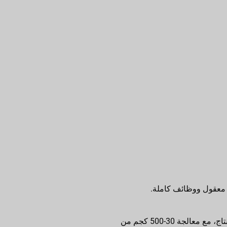
 معقول ووظائف كاملة.
يساعد التسخين الميكروويفي الداخلي على تقليل وقت التجفيف بشكل كبير وتحسين كفاءة الإنتاج، مع معالجة 30-500 كجم من