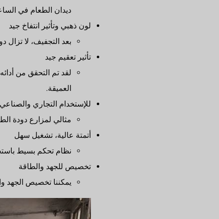
ديدان الطعام في الساع
لون ذهبي وتأثير انتفاخ جيد
بعد التجفيف، لا تزال د
تأثير تعقيم جيد
لقد تم التحقق من أدائه 
العميقة.
للإستخدام التجاري والصناعي
مثالي لمزارع دودة الط
أتمتة عالية، تشغيل سهل
نظام تحكم بسيط باستخدام PLC مع معلمات قابلة للتعديل، يقلل من تكاليف العمال
تخصيص للجهد والطاقة
يمكننا تخصيص الجهد والط