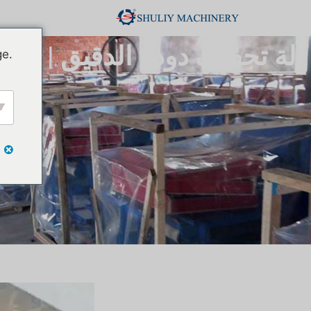
آلة تجفيف دودة الدقيق | مج
ge.