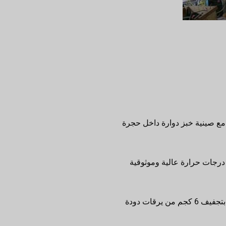
مع صينية خبز دوارة داخل حجرة
جات حرارة عالية وموثوقية
آلة تجفيف دودة الطعام مصنوعة من الفولاذ المقاوم للصدأ عالي الجودة ومتينة. تعمل بكفاءة عالية، وتقوم بتجفيف 6 كجم من يرقات دودة