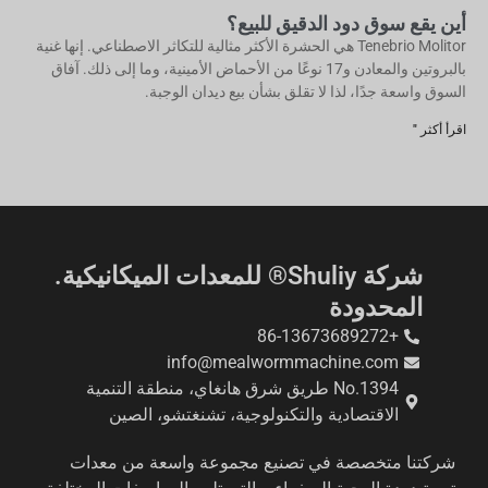
أين يقع سوق دود الدقيق للبيع؟
Tenebrio Molitor هي الحشرة الأكثر مثالية للتكاثر الاصطناعي. إنها غنية
بالبروتين والمعادن و17 نوعًا من الأحماض الأمينية، وما إلى ذلك. آفاق
السوق واسعة جدًا، لذا لا تقلق بشأن بيع ديدان الوجبة.
اقرأ أكثر "
شركة Shuliy® للمعدات الميكانيكية.
المحدودة
+86-13673689272
info@mealwormmachine.com
No.1394 طريق شرق هانغاي، منطقة التنمية
الاقتصادية والتكنولوجية، تشنغتشو، الصين
شركتنا متخصصة في تصنيع مجموعة واسعة من معدات