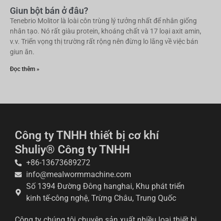
Giun bột bán ở đâu?
Tenebrio Molitor là loài côn trùng lý tưởng nhất để nhân giống
nhân tạo. Nó rất giàu protein, khoáng chất và 17 loại axit amin,
v.v. Triển vọng thị trường rất rộng nên đừng lo lắng về việc bán
giun ăn.
Đọc thêm »
Công ty TNHH thiết bị cơ khí
Shuliy® Công ty TNHH
+86-13673689272
info@mealwormmachine.com
Số 1394 Đường Đông hanghai, Khu phát triển
kinh tế-công nghệ, Trừng Châu, Trung Quốc
Công ty chúng tôi chuyên sản xuất nhiều loại thiết bị