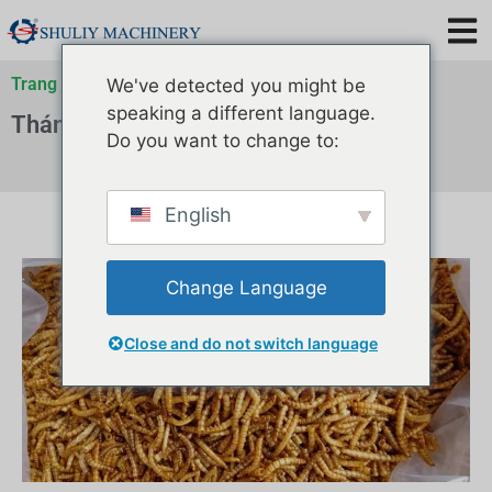
Trang chủ
»
Lưu trữ cho
»
Lưu trữ cho
We've detected you might be
speaking a different language.
Thán 1 2023
Do you want to change to:
English
Change Language
Close and do not switch language