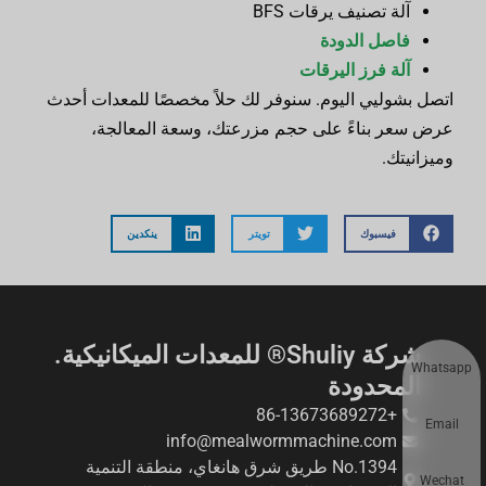
آلة تصنيف يرقات BFS
فاصل الدودة
آلة فرز اليرقات
اتصل بشوليي اليوم. سنوفر لك حلاً مخصصًا للمعدات أحدث
عرض سعر بناءً على حجم مزرعتك، وسعة المعالجة،
وميزانيتك.
فيسبوك
تويتر
ينكدين
شركة Shuliy® للمعدات الميكانيكية.
Whatsapp
المحدودة
+86-13673689272
Email
info@mealwormmachine.com
No.1394 طريق شرق هانغاي، منطقة التنمية
Wechat