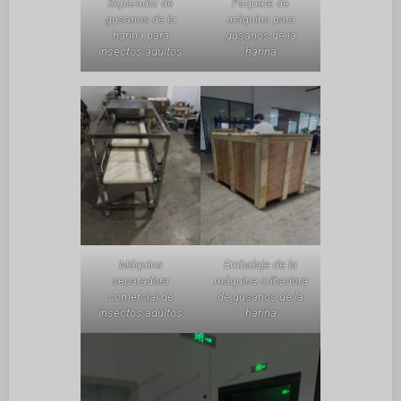
Separador de
Paquete de
gusanos de la
máquina para
harina para
gusanos de la
insectos adultos
harina
Máquina
Embalaje de la
separadora
máquina cribadora
comercial de
de gusanos de la
insectos adultos
harina