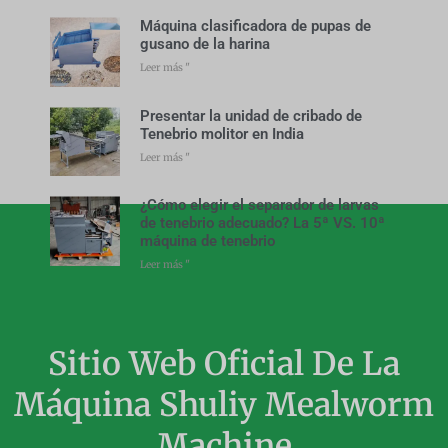
Máquina clasificadora de pupas de
gusano de la harina
Leer más "
Presentar la unidad de cribado de
Tenebrio molitor en India
Leer más "
¿Cómo elegir el separador de larvas
de tenebrio adecuado? La 5ª VS. 10ª
máquina de tenebrio
Leer más "
Sitio Web Oficial De La
Máquina Shuliy Mealworm
Machine