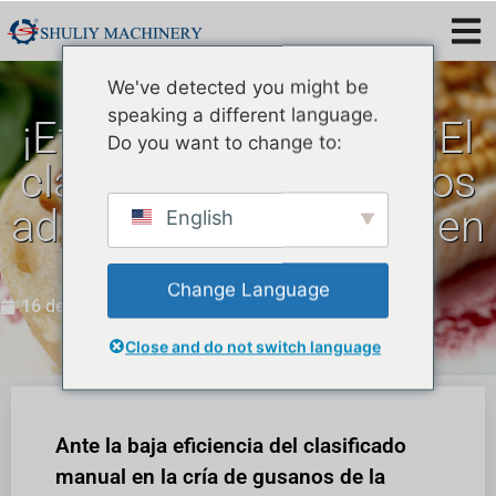
We've detected you might be
speaking a different language.
¡Eficiencia triplicada! ¡El
Do you want to change to:
clasificador de insectos
adultos funciona bien en
English
Japón!
Change Language
16 de septiembre de 2025
Close and do not switch language
Ante la baja eficiencia del clasificado
manual en la cría de gusanos de la