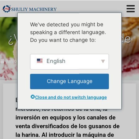
We've detected you might be
speaking a different language.
¿Vale la pena la cría de
Do you want to change to:
Tenebrio molitor?
English
junio 20, 2025
Change Language
Close and do not switch language
Este artículo discute la demanda del
mercado, los retornos de la cría, la
inversión en equipos y los canales de
venta diversificados de los gusanos de
la harina. Al introducir la máquina de