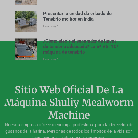
Presentar la unidad de cribado de
Tenebrio molitor en India
Leer más "
¿Cómo elegir el separador de larvas
de tenebrio adecuado? La 5ª VS. 10ª
máquina de tenebrio
Leer más "
Sitio Web Oficial De La
Máquina Shuliy Mealworm
Machine
Nuestra empresa ofrece tecnología profesional para la detección de
gusanos de la harina. Personas de todos los ámbitos de la vida son
bienvenidas a visitar nuestra empresa.