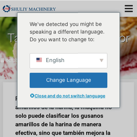
We've detected you might be
speaking a different language.
Tamiz Tenebrio Molitor
Do you want to change to:
enviado a Brasil
English
octubre 25, 2022
Change Language
Close and do not switch language
Para los productores de gusanos
amarillos de la harina, la máquina no
solo puede clasificar los gusanos
amarillos de la harina de manera
efectiva, sino que también mejora la