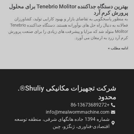
بهترین دستگاه جداکننده Tenebrio Molitor برای محلول
پرورش کرم آرد
به منظور پاسخگویی به تقاضای بازار و بهبود کارایی تولید، کشاورزان
فعالانه به دنبال راه حل های نوآورانه هستند. دستگاه جداکننده Tenebrio
Molitor متولد شد که مزایا و پیشرفت های زیادی را برای صنعت پرورش
کرم آرد زرد به ارمغان می آورد.
ادامه مطلب »
شرکت تجهیزات مکانیکی Shuliy®.
محدود
+86-13673689272
info@mealwormmachine.com
شماره 1394 جاده هانگهای شرقی، منطقه توسعه
اقتصادی-فناوری، ژنگژو، چین