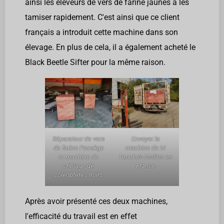
ainsi les éleveurs de vers de farine jaunes à les
tamiser rapidement. C'est ainsi que ce client
français a introduit cette machine dans son
élevage. En plus de cela, il a également acheté le
Black Beetle Sifter pour la même raison.
Séparateur de vers
Envoyer la
de farine Pacakge
machine de tri
et machine de
Tenebrio Molitor en
criblage de
France
coléoptères noirs
Après avoir présenté ces deux machines,
l'efficacité du travail est en effet