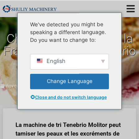
We've detected you might be
speaking a different language.
Choix intelligent pour la
Do you want to change to:
France : trieuse Tenebrio
Molitor et trieuse à
English
coléoptères noirs
Change Language
novembre 21, 2023
Close and do not switch language
La machine de tri Tenebrio Molitor peut
tamiser les peaux et les excréments de