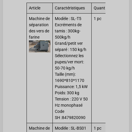
Article
Caractéristiques
Quantité
Machine de
Modèle : SL-T5
1 pc
séparation
Excréments de
des vers de
tamis : 300kg-
farine
500kg/h
Grand/petit ver
séparé : 150 kg/h
Sélectionnez les
pupes/ver mort:
50-70 kg/h
Taille (mm):
1690*810*1170
Puissance: 1,5 kW
Poids: 300 kg
Tension : 220 V 50
Hz monophasé
Code
SH :8479820090
Machine de
Modèle : SL-BS01
1 pc