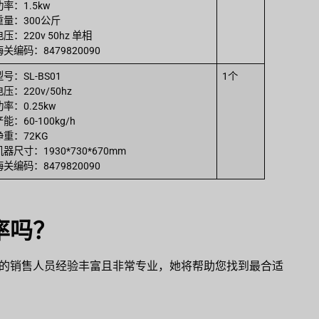
功率：1.5kw
重量：300公斤
电压：220v 50hz 单相
海关编码：8479820090
型号：SL-BS01
1个
电压：220v/50hz
功率：0.25kw
产能：60-100kg/h
净重：72KG
机器尺寸：1930*730*670mm
海关编码：8479820090
率吗？
的销售人员经验丰富且非常专业，她将帮助您找到最合适