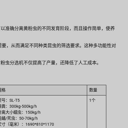
以准确分离黄粉虫的不同发育阶段，而且操作简单，使养
需要，从而满足不同种类昆虫的筛选要求。这种多功能性对
发送黄粉虫分选机不仅提高了产量，还降低了人工成本。
规格
数量
型号：SL-T5
1个
粪：300kg-500kg/h
分离大小蠕虫：150kg/h
选蛹/死虫：50-70kg/h
尺寸（毫米）：1690*810*1170