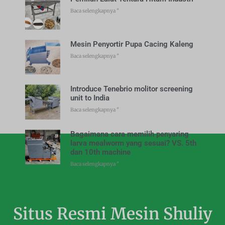
Baca selengkapnya "
Mesin Penyortir Pupa Cacing Kaleng
Baca selengkapnya "
Introduce Tenebrio molitor screening
unit to India
Baca selengkapnya "
Bagaimana cara memilih penyaring
larva mealworm yang sesuai? VS. 5th
dan 10th machine
Baca selengkapnya "
Situs Resmi Mesin Shuliy