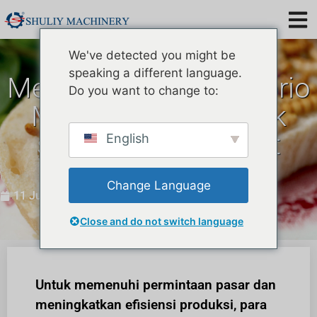
We've detected you might be
speaking a different language.
Mesin pemisah Tenebrio
Do you want to change to:
Molitor terbaik untuk
solusi budidaya ulat
English
bambu
Change Language
11 Juli 2023
Close and do not switch language
Untuk memenuhi permintaan pasar dan
meningkatkan efisiensi produksi, para