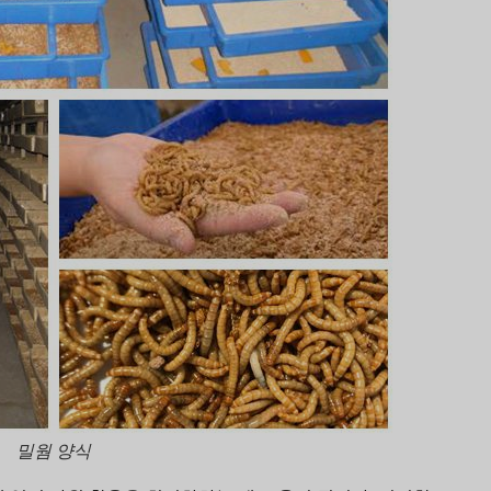
밀웜 양식