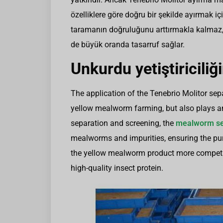
özelliklere göre doğru bir şekilde ayırmak iç
taramanın doğruluğunu arttırmakla kalmaz
de büyük oranda tasarruf sağlar.
Unkurdu yetiştiricili
The application of the Tenebrio Molitor sep
yellow mealworm farming, but also plays an
separation and screening, the
mealworm se
mealworms and impurities, ensuring the pur
the yellow mealworm product more competi
high-quality insect protein.