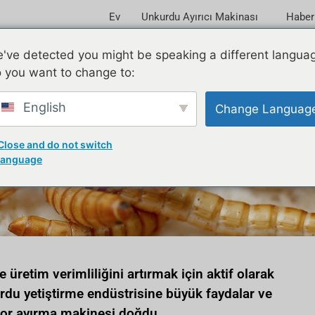
Ev
Unkurdu Ayırıcı Makinası
Haber
've detected you might be speaking a different langua
 you want to change to:
English
Change Languag
zümü için en iyi Tenebrio 
Close and do not switch
language
e üretim verimliliğini artırmak için aktif olarak
urdu yetiştirme endüstrisine büyük faydalar ve
itor ayırma makinesi doğdu.