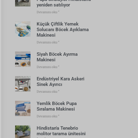
yeniden satılıyor
Devamını oku "
Küçük Çiftlik Yemek
Solucanı Böcek Ayıklama
Makinesi
Devamını oku "
Siyah Böcek Ayırma
Makinesi
Devamını oku "
Endüstriyel Kara Askeri
Sinek Ayırıcı
Devamını oku "
Yemlik Böcek Pupa
Sıralama Makinesi
Devamını oku "
Hindistan'a Tenebrio
molitor tarama ünitesini