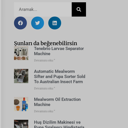
Şunları da beğenebilirsin
Tenebrio Larvae Separator
Machine
Devamını oku "
Automatic Mealworm
Sifter and Pupa Sorter Sold
To Australian Insect Farm
Devamını oku "
Mealworm Oil Extraction
Machine
Devamını oku "
Huş Dizilim Makinesi ve
Pupa Sıralayıcı Hindistan'a