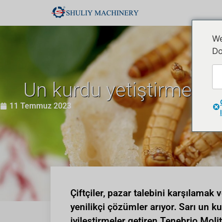
We
Do
Un kurdu yetiştirme çö
11 Temmuz 2023
Çiftçiler, pazar talebini karşılamak v
yenilikçi çözümler arıyor. Sarı un k
iyileştirmeler getiren Tenebrio Mol