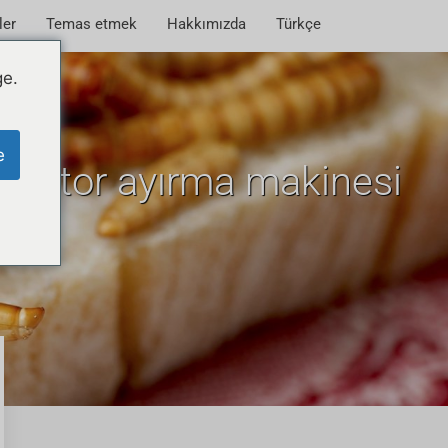
ler
Temas etmek
Hakkımızda
Türkçe
ge.
e
Molitor ayırma makinesi