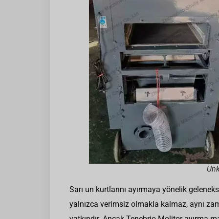
Unk
Sarı un kurtlarını ayırmaya yönelik geleneks
yalnızca verimsiz olmakla kalmaz, aynı zam
yatkındır. Ancak Tenebrio Molitor ayırma mak